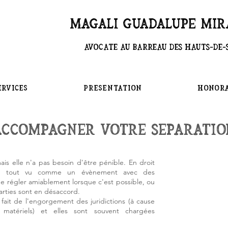
Magali GUADALUPE MI
Avocate au Barreau des Hauts-de-
ERVICES
PRESENTATION
Honora
Accompagner votre sEparatio
is elle n'a pas besoin d'être pénible. En droit
vant tout vu comme un évènement avec des
e régler amiablement lorsque c'est possible, ou
parties sont en désaccord.
ait de l'engorgement des juridictions (à cause
tériels) et elles sont souvent chargées