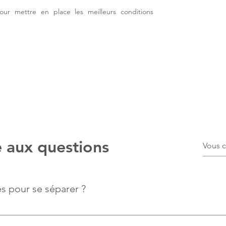
r mettre en place les meilleurs conditions
Mes honoraires : forfait à partir de 2 400 € 
pour une procédure de divorce devant le Juge aux af
familiales ou pour une convention de divorce par conse
mutuel par acte d'avocat enregistré au rang des minut
notaire.
e aux questions
s pour se séparer ?
ution du lien juridique qui unit le couple impose un formalisme p