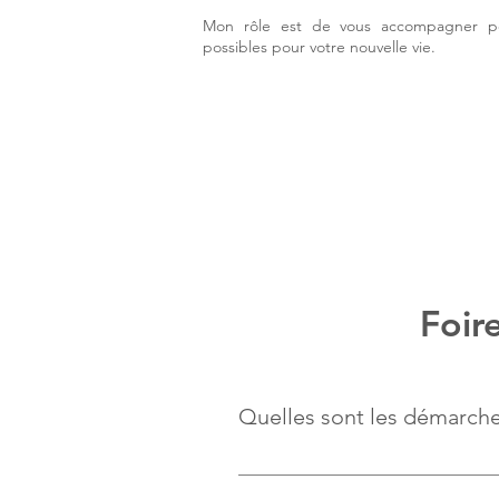
Mon rôle est de vous accompagner pou
possibles pour votre nouvelle vie.
Foir
Quelles sont les démarche
Si le couple est marié, la dissol