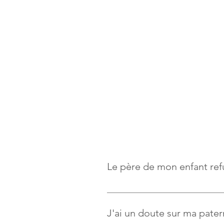
Le père de mon enfant ref
Il est possible de forcer une pers
judiciaire tranchera sur la base d
J'ai un doute sur ma patern
prélèvement salivaire. Cela ne fa